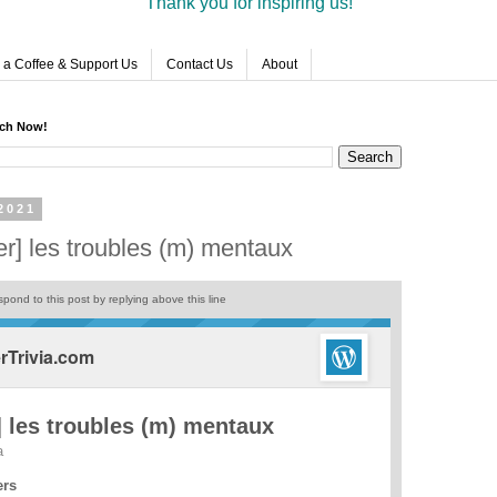
Thank you for inspiring us!
 a Coffee & Support Us
Contact Us
About
rch Now!
2021
r] les troubles (m) mentaux
pond to this post by replying above this line
Trivia.com
 les troubles (m) mentaux
a
ers