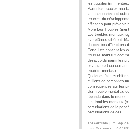
les troubles (m) mentaux
Parmi les troubles mentau
la schizophrénie et autre
troubles du développemen
efficaces pour prévenir 
More Les Troubles (men
Les troubles mentaux re
symptômes diffèrent. Ma
de pensées d'émotions d
Cette liste contient les 
troubles mentaux comme 
désaccords parmi les pro
psychiatrie ) concernant l
troubles mentaux.
Quelques faits et chiffr
millions de personnes un
conséquences sur les pr
d'un trouble mental au co
répandu dans le monde.
Les troubles mentaux (p
perturbations de la pens
perturbations de ces...
answertrivia
| 3rd Sep 202
https://wp.me/pcLptW-18S