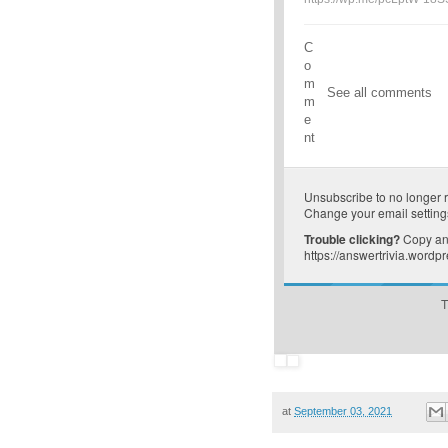
C
o
m
See all comments
m
e
nt
Unsubscribe
to no longer 
Change your email setting
Trouble clicking?
Copy and
https://answertrivia.word
T
at
September 03, 2021