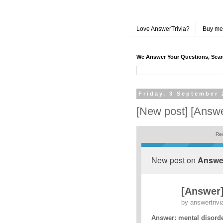
Love AnswerTrivia?
Buy me
We Answer Your Questions, Sea
Friday, 3 September 
[New post] [Answe
Res
New post on
Answer
[Answer]
by
answertrivi
Answer: mental disord