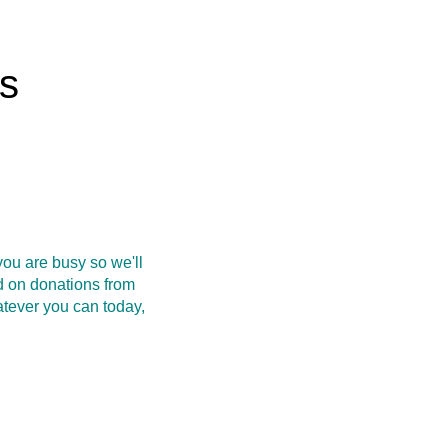
rs
ou are busy so we'll
d on donations from
atever you can today,