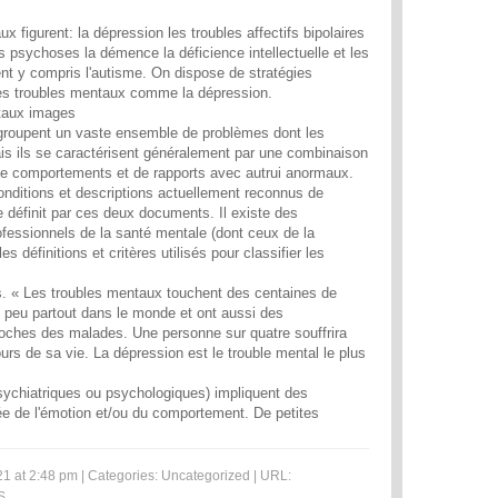
x figurent: la dépression les troubles affectifs bipolaires
s psychoses la démence la déficience intellectuelle et les
t y compris l'autisme. On dispose de stratégies
les troubles mentaux comme la dépression.
taux images
groupent un vaste ensemble de problèmes dont les
is ils se caractérisent généralement par une combinaison
e comportements et de rapports avec autrui anormaux.
conditions et descriptions actuellement reconnus de
définit par ces deux documents. Il existe des
fessionnels de la santé mentale (dont ceux de la
es définitions et critères utilisés pour classifier les
es. « Les troubles mentaux touchent des centaines de
 peu partout dans le monde et ont aussi des
oches des malades. Une personne sur quatre souffrira
urs de sa vie. La dépression est le trouble mental le plus
sychiatriques ou psychologiques) impliquent des
ée de l'émotion et/ou du comportement. De petites
1 at 2:48 pm | Categories:
Uncategorized
| URL:
S