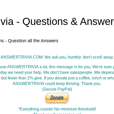
ivia - Questions & Answe
ns - Question all the Answers
ANSWERTRIVIA.COM: We ask you, humbly: don't scroll away.
 use ANSWERTRIVIA a lot, this message is for you. We're sure y
oday we need your help. We don't have salespeople. We depen
 but fewer than 2% give. If you donate just a coffee, lunch or wh
ANSWERTRIVIA could keep thriving. Thank you.
(Secure PayPal)
*Everything counts! No minimum threshold!