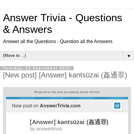
Answer Trivia - Questions
& Answers
Answer all the Questions - Question all the Answers
▼
Tuesday, 21 September 2021
[New post] [Answer] kantsūzai (姦通罪)
Respond to this post by replying above this line
New post on
AnswerTrivia.com
[Answer] kantsūzai (姦通罪)
by
answertrivia