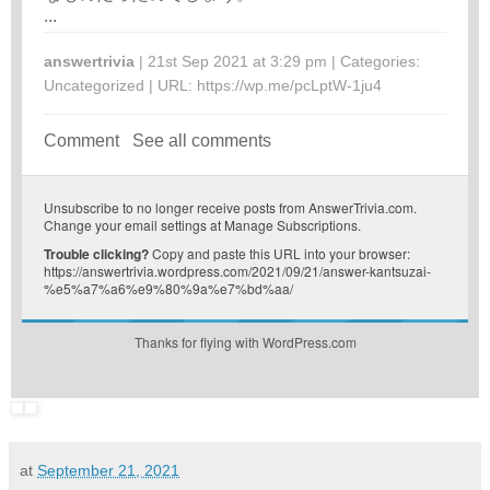
...
answertrivia
| 21st Sep 2021 at 3:29 pm | Categories:
Uncategorized
| URL:
https://wp.me/pcLptW-1ju4
Comment
See all comments
Unsubscribe
to no longer receive posts from AnswerTrivia.com.
Change your email settings at
Manage Subscriptions
.
Trouble clicking?
Copy and paste this URL into your browser:
https://answertrivia.wordpress.com/2021/09/21/answer-kantsuzai-
%e5%a7%a6%e9%80%9a%e7%bd%aa/
Thanks for flying with WordPress.com
at
September 21, 2021