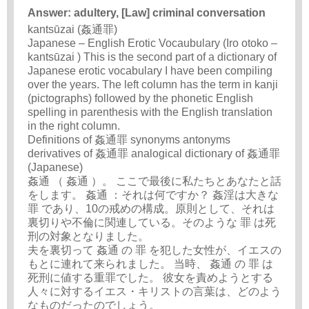
Answer: adultery, [Law] criminal conversation
kantsūzai (姦通罪)
Japanese – English Erotic Vocaubulary (Iro otoko –
kantsūzai ) This is the second part of a dictionary of
Japanese erotic vocabulary I have been compiling
over the years. The left column has the term in kanji
(pictographs) followed by the phonetic English
spelling in parenthesis with the English translation
in the right column.
Definitions of 姦通罪 synonyms antonyms
derivatives of 姦通罪 analogical dictionary of 姦通罪
(Japanese)
姦通 （ 姦通 ）。 ここで最後に私たちとあなたと話
をします。 姦通 ：それは何ですか？ 姦淫は大きな
罪 であり、10の戒めの構成。原則として、それは
裏切りや不倫に関連している。そのような 罪 は死
刑の対象となりました。
夫を裏切って 姦通 の 罪 を犯した女性が、イエスの
もとに連れて来られました。 当時、 姦通 の 罪 は
死刑に値する重罪でした。 彼女を責めようとする
人々に対するイエス・キリストの言葉は、どのよう
なものだったのでしょう。