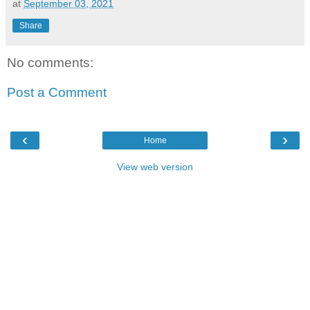
at
September 03, 2021
Share
No comments:
Post a Comment
‹
›
Home
View web version